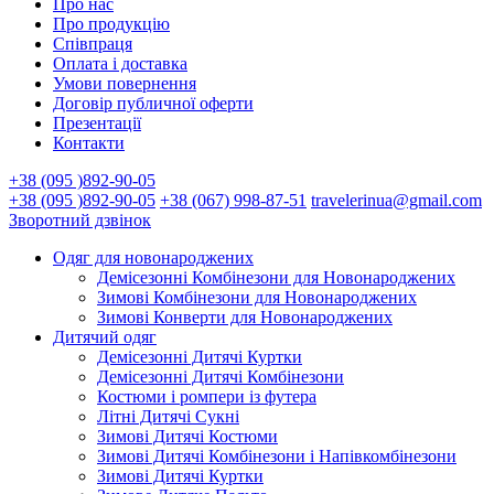
Про нас
Про продукцію
Співпраця
Оплата і доставка
Умови повернення
Договір публичної оферти
Презентації
Контакти
+38 (095 )892-90-05
+38 (095 )892-90-05
+38 (067) 998-87-51
travelerinua@gmail.com
Зворотний дзвінок
Одяг для новонароджених
Демісезонні Комбінезони для Новонароджених
Зимові Комбінезони для Новонароджених
Зимові Конверти для Новонароджених
Дитячий одяг
Демісезонні Дитячі Куртки
Демісезонні Дитячі Комбінезони
Костюми і ромпери із футера
Літні Дитячі Сукні
Зимові Дитячі Костюми
Зимові Дитячі Комбінезони і Напівкомбінезони
Зимові Дитячі Куртки