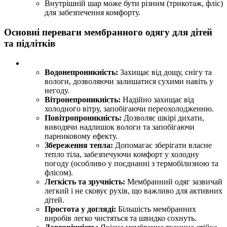
Внутрішній шар може бути різним (трикотаж, фліс)
для забезпечення комфорту.
Основні переваги мембранного одягу для дітей
та підлітків
Водонепроникність:
Захищає від дощу, снігу та
вологи, дозволяючи залишатися сухими навіть у
негоду.
Вітронепроникність:
Надійно захищає від
холодного вітру, запобігаючи переохолодженню.
Повітропроникність:
Дозволяє шкірі дихати,
виводячи надлишок вологи та запобігаючи
парниковому ефекту.
Збереження тепла:
Допомагає зберігати власне
тепло тіла, забезпечуючи комфорт у холодну
погоду (особливо у поєднанні з термобілизною та
флісом).
Легкість та зручність:
Мембранний одяг зазвичай
легкий і не сковує рухів, що важливо для активних
дітей.
Простота у догляді:
Більшість мембранних
виробів легко чистяться та швидко сохнуть.