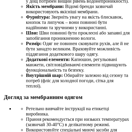
у дощ потрібен вищий рівень водонепроникності).
Якість мембрани:
Відомі бренди зазвичай
використовують якісніші мембрани.
Фурнітура:
Зверніть увагу на якість блискавок,
кнопок та липучок – вони повинні бути
надійними та зручними у використанні.
Шви:
Шви повинні бути проклеєні або запаяні для
запобігання проникненню вологи.
Розмір:
Одяг не повинен сковувати рухів, але й не
бути занадто великим. Враховуйте можливість
піддягання додаткового шару одягу.
Додаткові елементи:
Капюшон, регульовані
манжети, світловідбиваючі елементи підвищують
функціональність та безпеку.
Внутрішній шар:
Обирайте залежно від сезону та
потреб (фліс для холодної погоди, сітка для
теплої).
Догляд за мембранним одягом
Ретельно вивчайте інструкції на етикетці
виробника.
Прання рекомендується при низьких температурах
(зазвичай 30-40°C) в делікатному режимі.
Використовуйте спеціальні миючі засоби для