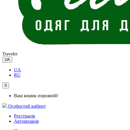
Traveler
UA
UA
RU
0
Ваш кошик порожній!
Особистий кабінет
Реєстрація
Авторизація