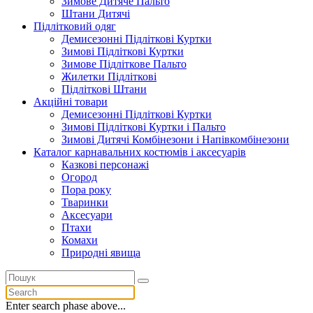
Зимове Дитяче Пальто
Штани Дитячі
Підлітковий одяг
Демисезонні Підліткові Куртки
Зимові Підліткові Куртки
Зимове Підліткове Пальто
Жилетки Підліткові
Підліткові Штани
Акційні товари
Демисезонні Підліткові Куртки
Зимові Підліткові Куртки і Пальто
Зимові Дитячі Комбінезони і Напівкомбінезони
Каталог карнавальних костюмів і аксесуарів
Казкові персонажі
Огород
Пора року
Тваринки
Аксесуари
Птахи
Комахи
Природні явища
Enter search phase above...