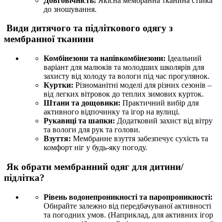
Довговічність:
Якісна мембранна тканина стійка
до зношування.
Види дитячого та підліткового одягу з
мембранної тканини
Комбінезони та напівкомбінезони:
Ідеальний
варіант для малюків та молодших школярів для
захисту від холоду та вологи під час прогулянок.
Куртки:
Різноманітні моделі для різних сезонів –
від легких вітровок до теплих зимових курток.
Штани та дощовики:
Практичний вибір для
активного відпочинку та ігор на вулиці.
Рукавиці та шапки:
Додатковий захист від вітру
та вологи для рук та голови.
Взуття:
Мембранне взуття забезпечує сухість та
комфорт ніг у будь-яку погоду.
Як обрати мембранний одяг для дитини/
підлітка?
Рівень водонепроникності та паропроникності:
Обирайте залежно від передбачуваної активності
та погодних умов. (Наприклад, для активних ігор