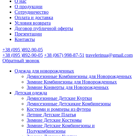
О нас
О продукции
Сотрудничество
Оплата и доставка
Условия возврата
Договор публичной оферты
Презентации
Контакты
+38 (095 )892-90-05
+38 (095 )892-90-05
+38 (067) 998-87-51
travelerinua@gmail.com
Обратный звонок
Одежда для новорожденных
Демисезонные Комбинезоны для Новорожденных
Зимние Комбинезоны для Новорожденных
Зимние Конверты для Новорожденных
Детская одежда
Демисезонные Детские Куртки
Демисезонные Детскикие Комбинезоны
Костюми и ромперы из футера
Летние Детские Платья
Зимние Детские Костюмы
Зимние Детские Комбинезоны и
Полукомбинезоны