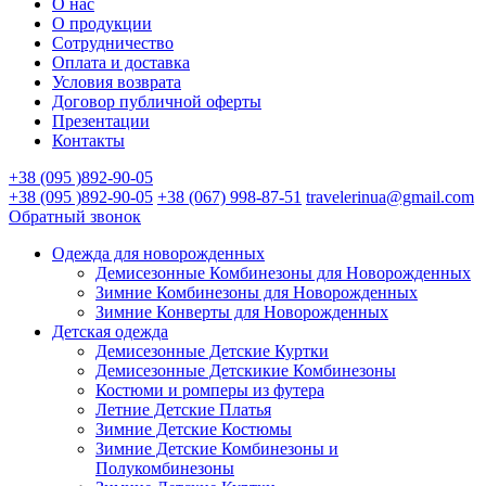
О нас
О продукции
Сотрудничество
Оплата и доставка
Условия возврата
Договор публичной оферты
Презентации
Контакты
+38 (095 )892-90-05
+38 (095 )892-90-05
+38 (067) 998-87-51
travelerinua@gmail.com
Обратный звонок
Одежда для новорожденных
Демисезонные Комбинезоны для Новорожденных
Зимние Комбинезоны для Новорожденных
Зимние Конверты для Новорожденных
Детская одежда
Демисезонные Детские Куртки
Демисезонные Детскикие Комбинезоны
Костюми и ромперы из футера
Летние Детские Платья
Зимние Детские Костюмы
Зимние Детские Комбинезоны и
Полукомбинезоны