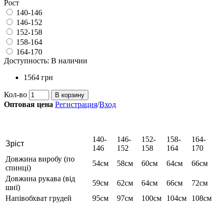
Рост
140-146
146-152
152-158
158-164
164-170
Доступность:
В наличии
1564 грн
Кол-во
В корзину
Оптовая цена
Регистрация
/
Вход
140-
146-
152-
158-
164-
Зріст
146
152
158
164
170
Довжина виробу (по
54см
58см
60см
64см
66см
спинці)
Довжина рукава (від
59см
62см
64см
66см
72см
шиї)
Напівобхват грудей
95см
97см
100см
104см
108см