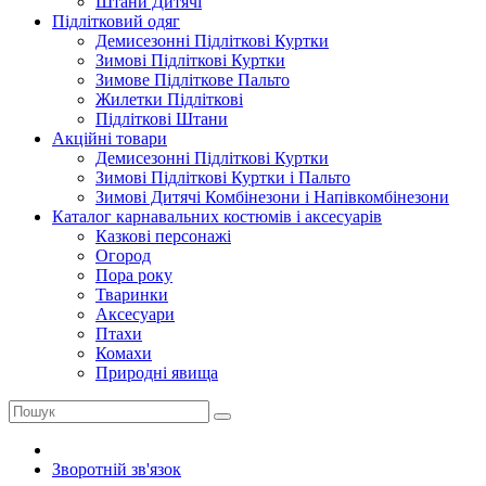
Штани Дитячі
Підлітковий одяг
Демисезонні Підліткові Куртки
Зимові Підліткові Куртки
Зимове Підліткове Пальто
Жилетки Підліткові
Підліткові Штани
Акційні товари
Демисезонні Підліткові Куртки
Зимові Підліткові Куртки і Пальто
Зимові Дитячі Комбінезони і Напівкомбінезони
Каталог карнавальних костюмів і аксесуарів
Казкові персонажі
Огород
Пора року
Тваринки
Аксесуари
Птахи
Комахи
Природні явища
Зворотній зв'язок