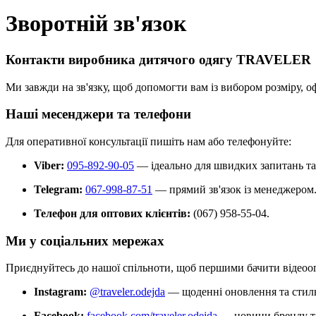
Зворотній зв'язок
Контакти виробника дитячого одягу TRAVELER
Ми завжди на зв'язку, щоб допомогти вам із вибором розміру, 
Наші месенджери та телефони
Для оперативної консультації пишіть нам або телефонуйте:
Viber:
095-892-90-05
— ідеально для швидких запитань та 
Telegram:
067-998-87-51
— прямий зв'язок із менеджером
Телефон для оптових клієнтів:
(067) 958-55-04.
Ми у соціальних мережах
Приєднуйтесь до нашої спільноти, щоб першими бачити відеоогля
Instagram:
@traveler.odejda
— щоденні оновлення та стиль
Facebook:
facebook.com/traveler.odejda
— новини бренду та