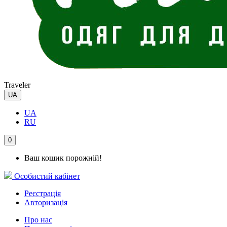
Traveler
UA
UA
RU
0
Ваш кошик порожній!
Особистий кабінет
Реєстрація
Авторизація
Про нас