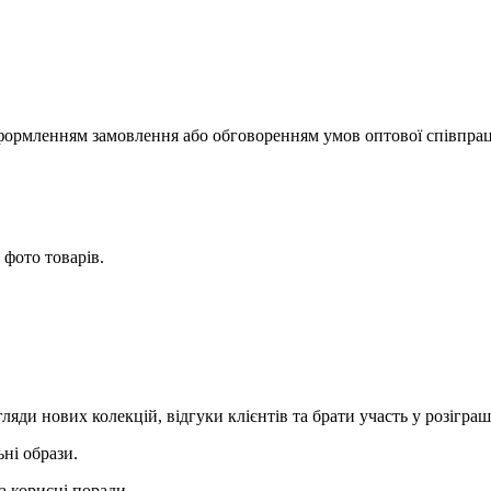
оформленням замовлення або обговоренням умов оптової співпраці
фото товарів.
.
ди нових колекцій, відгуки клієнтів та брати участь у розіграш
ні образи.
 корисні поради.