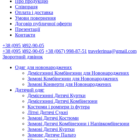
Про продукцію
Співпраця
Оплата і доставка
Умови повернення
Договір публичної оферти
Презентації
Контакти
+38 (095 )892-90-05
+38 (095 )892-90-05
+38 (067) 998-87-51
travelerinua@gmail.com
Зворотний дзвінок
Одяг для новонароджених
Демісезонні Комбінезони для Новонароджених
Зимові Комбінезони для Новонароджених
Зимові Конверти для Новонароджених
Дитячий одяг
Демісезонні Дитячі Куртки
Демісезонні Дитячі Комбінезони
Костюми і ромпери із футера
Літні Дитячі Сукні
Зимові Дитячі Костюми
Зимові Дитячі Комбінезони і Напівкомбінезони
Зимові Дитячі Куртки
Зимове Дитяче Пальто