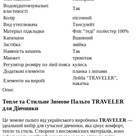
Водовідштовхувальні
Так
властивості
Колір
пісочний
Вид утеплювача
Тинсулейт
Матеріал підкладки
Фліс "теді" поліестер 100%
Капюшон
Вшивний
Застібка
змійка
Наявність кишень
Так
Манжет
трикотаж
Регулятор розміру по лінії пояса
кулиса
Додаткові елементи
планка з липами
Лейба "TRAVELER",
Елементи на виробі
накатка
Опис
Тепле та Стильне Зимове Пальто TRAVELER
для Дівчинки
Це зимове пальто від українського виробника
TRAVELER
—
ідеальний вибір для сучасної дівчинки, яка цінує комфорт,
тепло та стиль. Створене з високоякісних матеріалів, воно