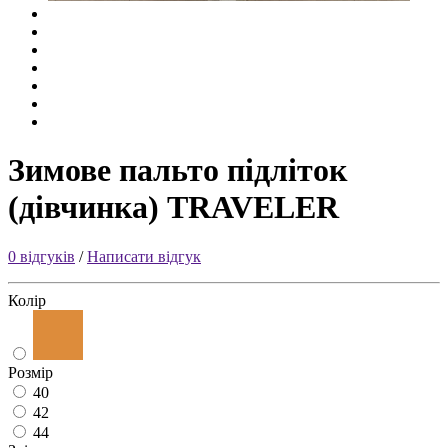
Зимове пальто підліток
(дівчинка) TRAVELER
0 відгуків
/
Написати відгук
Колір
Розмір
40
42
44