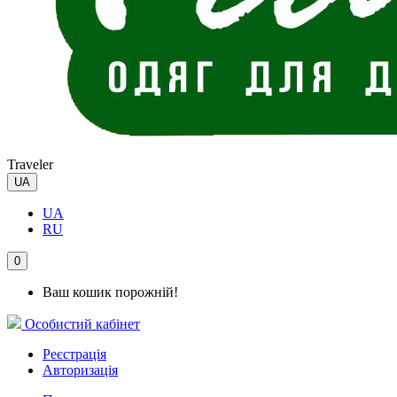
Traveler
UA
UA
RU
0
Ваш кошик порожній!
Особистий кабінет
Реєстрація
Авторизація