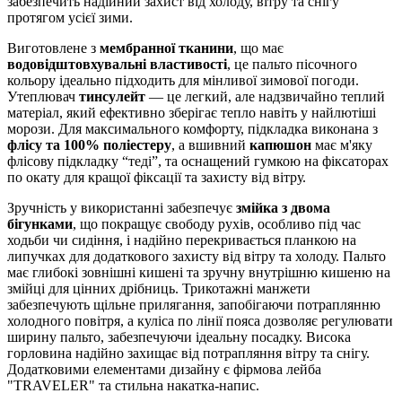
забезпечить надійний захист від холоду, вітру та снігу
протягом усієї зими.
Виготовлене з
мембранної тканини
, що має
водовідштовхувальні властивості
, це пальто пісочного
кольору ідеально підходить для мінливої зимової погоди.
Утеплювач
тинсулейт
— це легкий, але надзвичайно теплий
матеріал, який ефективно зберігає тепло навіть у найлютіші
морози. Для максимального комфорту, підкладка виконана з
флісу та 100% поліестеру
, а вшивний
капюшон
має м'яку
флісову підкладку “теді”, та оснащений гумкою на фіксаторах
по окату для кращої фіксації та захисту від вітру.
Зручність у використанні забезпечує
змійка з двома
бігунками
, що покращує свободу рухів, особливо під час
ходьби чи сидіння, і надійно перекривається планкою на
липучках для додаткового захисту від вітру та холоду. Пальто
має глибокі зовнішні кишені та зручну внутрішню кишеню на
змійці для цінних дрібниць. Трикотажні манжети
забезпечують щільне прилягання, запобігаючи потраплянню
холодного повітря, а куліса по лінії пояса дозволяє регулювати
ширину пальто, забезпечуючи ідеальну посадку. Висока
горловина надійно захищає від потрапляння вітру та снігу.
Додатковими елементами дизайну є фірмова лейба
"TRAVELER" та стильна накатка-напис.