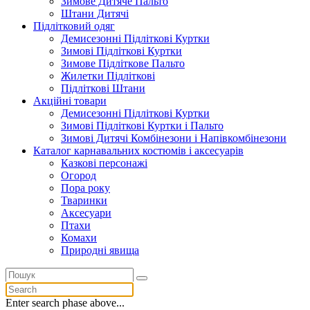
Зимове Дитяче Пальто
Штани Дитячі
Підлітковий одяг
Демисезонні Підліткові Куртки
Зимові Підліткові Куртки
Зимове Підліткове Пальто
Жилетки Підліткові
Підліткові Штани
Акційні товари
Демисезонні Підліткові Куртки
Зимові Підліткові Куртки і Пальто
Зимові Дитячі Комбінезони і Напівкомбінезони
Каталог карнавальних костюмів і аксесуарів
Казкові персонажі
Огород
Пора року
Тваринки
Аксесуари
Птахи
Комахи
Природні явища
Enter search phase above...