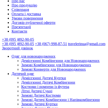
Про нас
Про продукцію
Співпраця
Оплата і доставка
Умови повернення
Договір публичної оферти
Презентації
Контакти
+38 (095 )892-90-05
+38 (095 )892-90-05
+38 (067) 998-87-51
travelerinua@gmail.com
Зворотний дзвінок
Одяг для новонароджених
Демісезонні Комбінезони для Новонароджених
Зимові Комбінезони для Новонароджених
Зимові Конверти для Новонароджених
Дитячий одяг
Демісезонні Дитячі Куртки
Демісезонні Дитячі Комбінезони
Костюми і ромпери із футера
Літні Дитячі Сукні
Зимові Дитячі Костюми
Зимові Дитячі Комбінезони і Напівкомбінезони
Зимові Дитячі Куртки