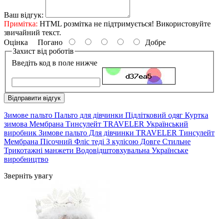
Ваш відгук:
Примітка:
HTML розмітка не підтримується! Використовуйте
звичайний текст.
Оцінка
Погано
Добре
Захист від роботів
Введіть код в поле нижче
Відправити відгук
Зимове пальто Пальто для дівчинки Підлітковий одяг Куртка
зимова Мембрана Тинсулейт TRAVELER Український
виробник Зимове пальто Для дівчинки TRAVELER Тинсулейт
Мембрана Пісочний Фліс теді З кулісою Довге Стильне
Трикотажні манжети Водовідштовхувальна Українське
виробництво
Зверніть увагу