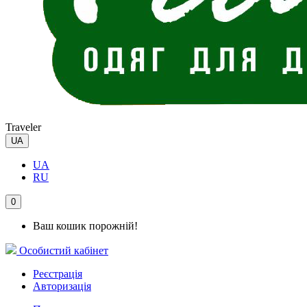
Traveler
UA
UA
RU
0
Ваш кошик порожній!
Особистий кабінет
Реєстрація
Авторизація