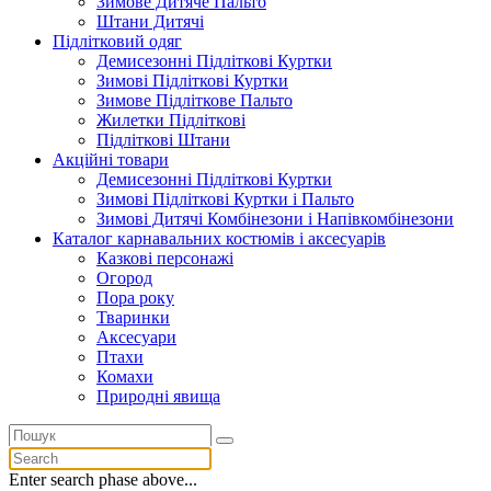
Зимове Дитяче Пальто
Штани Дитячі
Підлітковий одяг
Демисезонні Підліткові Куртки
Зимові Підліткові Куртки
Зимове Підліткове Пальто
Жилетки Підліткові
Підліткові Штани
Акційні товари
Демисезонні Підліткові Куртки
Зимові Підліткові Куртки і Пальто
Зимові Дитячі Комбінезони і Напівкомбінезони
Каталог карнавальних костюмів і аксесуарів
Казкові персонажі
Огород
Пора року
Тваринки
Аксесуари
Птахи
Комахи
Природні явища
Enter search phase above...