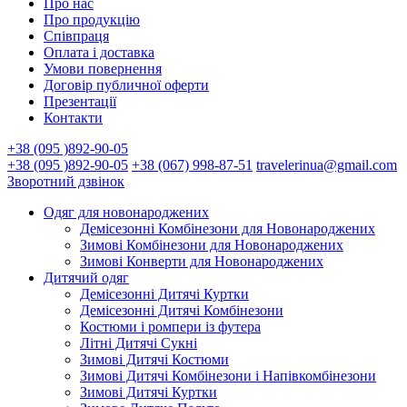
Про нас
Про продукцію
Співпраця
Оплата і доставка
Умови повернення
Договір публичної оферти
Презентації
Контакти
+38 (095 )892-90-05
+38 (095 )892-90-05
+38 (067) 998-87-51
travelerinua@gmail.com
Зворотний дзвінок
Одяг для новонароджених
Демісезонні Комбінезони для Новонароджених
Зимові Комбінезони для Новонароджених
Зимові Конверти для Новонароджених
Дитячий одяг
Демісезонні Дитячі Куртки
Демісезонні Дитячі Комбінезони
Костюми і ромпери із футера
Літні Дитячі Сукні
Зимові Дитячі Костюми
Зимові Дитячі Комбінезони і Напівкомбінезони
Зимові Дитячі Куртки