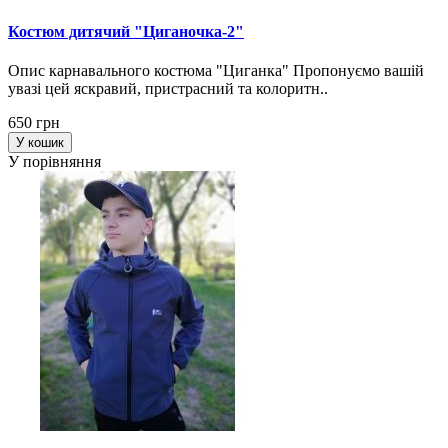
Костюм дитячий "Циганочка-2"
Опис карнавального костюма "Циганка" Пропонуємо вашій
увазі цей яскравий, пристрасний та колоритн..
650 грн
У кошик
У порівняння