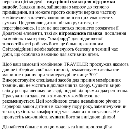
перевага цієї моделі –
внутрішні гумки для підтримки
виробу
. Завдяки ним, зайшовши з морозу до теплого
приміщення, ви можете просто скинути верхню частину
комбінезона з плечей, залишивши її на цих еластичних
гумках. Це дозволяє дитині вільно рухатися, не
перегріваючись, і вам не доведеться повністю роздягати її.
Додаткові елементи, такі як
вітрозахисна планка
, посилення
на колінах з матеріалу
"оксфорд"
для підвищеної
зносостійкості роблять його ще більш практичним.
Світловідбивні лейби забезпечують безпеку в темний час
доби, що особливо важливо для активних дітей.
Щоб ваш зимовий комбінезон TRAVELER прослужив якомога
довше і зберігав свої властивості, рекомендуємо делікатне
машинне прання при температурі не вище 30°C.
Використовуйте спеціальні засоби для прання мембранних
тканин, які не містять відбілювачів та хлору. Сушити виріб
слід у розправленому вигляді, подалі від прямих джерел тепла.
Прасувати та здавати в хімчистку комбінезон не
рекомендується. Цей комбінезон стане незамінною річчю в
гардеробі вашої дитини в холодну пору року, забезпечуючи їй
тепло, сухість та комфорт під час зимових прогулянок. Не
пропустіть можливість
купити
його за вигідною ціною!
Дізнайтеся більше про цю модель та інші пропозиції за