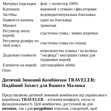
Матеріал підкладки
фліс + поліестер 100%
Капюшон
вшивний з гумкою і фіксаторами
Застібка
водовідштовхувальна блискавка
Наявність кишень
один на блискавці
Манжет
трикотаж
Регулятор знизу
еластична гумка / знімні штрипки
виробу
Регулятор розміру по
еластична гумка по спинці
лінії пояса
вітрозахистна планка / на колінах
Додаткові елементи
"оксфорд"/ внутрішні гумки для
підтримки виробу
Елементи на виробі
світловідбівні лейби
Опис
Дитячий Зимовий Комбінезон TRAVELER:
Надійний Захист для Вашого Малюка
Представляємо дитячий зимовий комбінезон від українського
виробника
TRAVELER
– втілення комфорту, тепла та
функціональності. Цей комбінезон, доступний як для
оптових
, так і для
роздрібних
покупок, створений, щоб