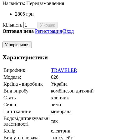
Наявність:
Передзамовлення
2805 грн
Кількість
У кошик
Оптовая цена
Регистрация
/
Вход
У порівняння
Характеристики
Виробник:
TRAVELER
Модель:
026
Країна - виробник
Україна
Вид виробу
комбінезон дитячий
Стать
хлопчик
Сезон
зима
Тип тканини
мембрана
Водовідштовхувальні
так
властивості
Колір
електрик
Вид утеплювача
тинсулейт