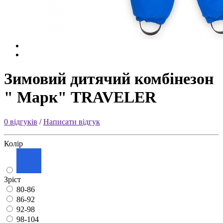
Зимовий дитячий комбінезон
" Марк" TRAVELER
0 відгуків
/
Написати відгук
Колір
Зріст
80-86
86-92
92-98
98-104