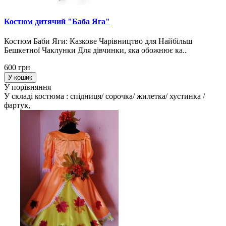
Костюм дитячий "Баба Яга"
Костюм Баби Яги: Казкове Чарівництво для Найбільш
Бешкетної Чаклунки Для дівчинки, яка обожнює ка..
600 грн
У кошик
У порівняння
У складі костюма : спідниця/ сорочка/ жилетка/ хустинка /
фартук,