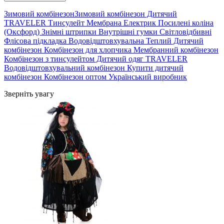
Зимовий комбінезонЗимовий комбінезон Дитячий
TRAVELER Тинсулейт Мембрана Електрик Посилені коліна
(Оксфорд) Знімні штрипки Внутрішні гумки Світловідбивні
Флісова підкладка Водовідштовхувальна Теплий Дитячий
комбінезон Комбінезон для хлопчика Мембранний комбінезон
Комбінезон з тинсулейтом Дитячий одяг TRAVELER
Водовідштовхувальний комбінезон Купити дитячий
комбінезон Комбінезон оптом Український виробник
Зверніть увагу