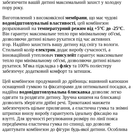
забезпечити вашій дитині максимальний захист у холодну
пору року.
Виготовлений з високоякісної
мембрани
, що має чудові
водовідштовхувальні властивості
, цей комбінезон
розрахований на
температурний режим від +5°C до -25°C
.
Він гарантує максимальне тепло при мінімальному об'ємі,
дозволяючи дитині вільно рухатися під час активних
ігор. Надійно захистить вашу дитину від снігу та вологи.
Стильний колір
електрик
додає виробу сучасності, а
інноваційний утеплювач
тинсулейт
гарантує максимальне
тепло при мінімальному об'ємі, дозволяючи дитині вільно
рухатися. М'яка підкладка з
флісу
та 100% поліестеру
забезпечує додатковий комфорт та затишок.
Цей комбінезон продуманий до дрібниць: вшивний капюшон
оснащений гумкою та фіксаторами для оптимальної посадки, а
надійна
водовідштовхувальна блискавка
дозволяє легко
одягати та роздягати дитину. Зручна кишеня на блискавці
дозволить зберігати дрібні речі. Трикотажні манжети
забезпечують щільне прилягання, а еластична гумка та знімні
штрипки внизу виробу гарантують ідеальну фіксацію на
взутті. Для зручності регулювання розміру по лінії пояса
передбачена еластична гумка по спинці, що дозволяє
адаптувати комбінезон до фігури будь-якої дитини. Особлива